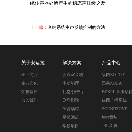
统传声器处所产生的稳态声压级之差”
上一篇：
音响系统中声反馈抑制的方法
关于安诸拉
解决方案
产品中心
企业简介
会议室音响
纵图ZOTTIE
企业文化
多功能厅
迅莱XULA
荣誉资质
礼堂/报告厅
BEKRL 贝卡话
加入我们
剧场剧院
纵图广播系统
体育场馆
SOUNDZONE
bose音响
星级酒店
JBL音响
学校项目