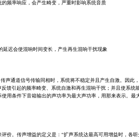
统的频率响应，会产生畸变，严重时影响系统音质
的延迟会使混响时间变长，产生再生混响干扰现象
向传声通道信号传输同相时，系统将不稳定并且产生自激。因此，
反馈引起的频率畸变、系统自激和再生混响干扰；并且使系统能够
际使用条件下音箱输出的声功率为最大声功率，用那来表示。最
来评价。传声增益的定义是：“扩声系统达最高可用增益时，各听