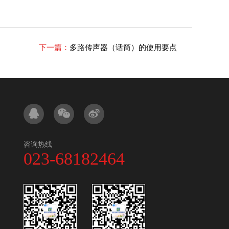
下一篇：
多路传声器（话筒）的使用要点
咨询热线
023-68182464