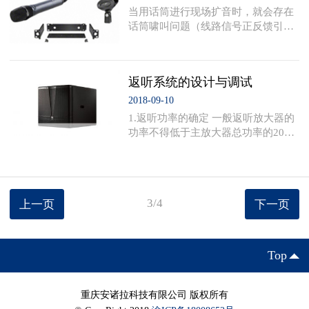
2、设备初始状态设置把功放输入设
当用话筒进行现场扩音时，就会存在
置为最小，把所有周边设备的输入输
话筒啸叫问题（线路信号正反馈引起
出旋钮设置为0分贝位置或中间位
自激啸叫这次不讨论），通俗点说这
置。按照从前级到后级的顺序通电
是当声音信号从音箱发送出去后又从
（先不开功放），检查所有设备通电
话筒再次输入到扩音系统后又一次进
正常后，给功放通电。 3
返听系统的设计与调试
行放大，形成信号叠加，产生正反馈
从而出现啸叫，一直以来音响工作者
2018-09-10
在尝试用各种方式和设备来解决这个
1.返听功率的确定 一般返听放大器的
问题，但不是很理想，根据我自己的
功率不得低于主放大器总功率的20%~
经验总结有以下几种方式，大家可以
30%，当然，理论上讲这个是没有定
选择试一下： 1.反馈抑制器：它的工
量的，但是有一个现场原则，即当演
作原理是对信号中出现的较明显的几
唱演奏者处于返听区域即主扩声音箱
个或十几个超过
后面时，主要声音的获得必须是返听
3/4
上一页
下一页
音箱发出的，一旦离开这个区域（即
处于主扩声区域）则应听不到返听的
声音，完全应该是主音箱的声音，否
则极易造成演唱演奏者暖昧和模糊感
Top
觉，使他们混淆视听、无所适从。这
就说明，此时返听和主扩声应各成一
体，而又要相互协调
重庆安诸拉科技有限公司 版权所有