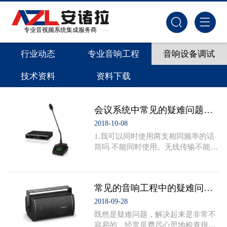
专业音视频系统集成服务商
行业动态
专业音响工程
音响设备调试
技术资料
资料下载
会议系统中常见的疑难问题解答
2018-10-08
1.我可以同时使用两支相同频率的话
筒吗 不能同时使用。无线传输不能在
空中“相混合”，即使在同一频率下，
接收器也不能混合两个发送信号。比
如，两个FM无线广播站在同一频率上
常见的音响工程中的疑难问题和解决
发送信号，这种情况是不可能出现
的。因为这样会引起混乱，导致音频
2018-09-28
失真。总而言之，每个无线发射器都
既然是疑难问题，解决起来是非常不
应有单独的接收器其特有的频率。 2.
容易的，经常是费尽心思地检查很