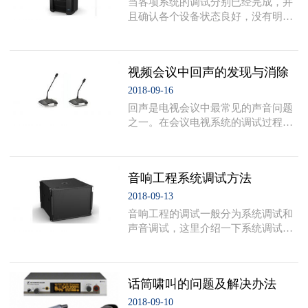
当各项系统的调试分别已经完成，并
绕到头压扁)。 3、有拆卸无线话筒的
且确认各个设备状态良好，没有明显
动手能力者。将尾部抽出二寸多，露
的调试不当时，就应该开始整个系统
出半寸多电路板，找到发射管位置，
的全面调试了，与各个设备各个系统
在1P电容(或几P电容及最小的电容)处
单独试不同的是，全面的总体调试没
焊一用漆包线绕成密螺旋，固定在
视频会议中回声的发现与消除
有明确的具体调整部位，它主要的任
务是在各系统协同运行中，检查它们
2018-09-16
相互联系的工作部分是否协调，检查
回声是电视会议中最常见的声音问题
它们在一道工作时是否会产生相互影
之一。在会议电视系统的调试过程
响和干扰，例如：检查视频的切换是
中，回声的发现与消除，是需要系统
否会带给予音响系统的噪音，检查音
维护人员重点解决的一个课题。 一、
响系统对声控灯光的控制能力，检查
回声的定义及特征 1.什么是电视会议
灯光系统中的调
音响工程系统调试方法
中的回声 在电视会议中，当本会场的
声音信号传到对方会场后，进入对方
2018-09-13
的麦克风，通过调音台、会议电视系
音响工程的调试一般分为系统调试和
统等音频设备，再传回本会场，导致
声音调试，这里介绍一下系统调试的
在本会场听到自己的延迟后的声音，
步骤，下面的系统调试步骤是我一般
这种声音就被称为会议电视中的回
采用的，介绍给大家分享。音响工程
声。 2.回声的特征 （1）回声和自己
调试第一步： 系统电平初步调试 1、
说话声音相比，有明
话筒啸叫的问题及解决办法
线路检查按照系统配置连接图纸，仔
细检查线路连接，确认没有问题。
2018-09-10