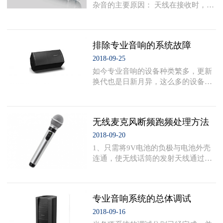
机或DVD的辐射噪声太高，干扰到无
杂音的主要原因： 天线在接收时，除
线麦克风接收机所引起的困扰。 为什
了会收到发射讯号的直接波外，同时
么无线麦克风会受到点歌机或DVD的
也会收到由周围环境所反射的间接
干扰？最近我用『频谱分析仪』量测
波，当两者相位相反时，讯号强度就
市面上所有点歌机及廉
排除专业音响的系统故障
会互相抵消，当天在线的讯号强度低
于接收机的静音动作点，即产生所谓
2018-09-25
『接收死角』的现象，于是接收机的
如今专业音响的设备种类繁多，更新
输出就会出现短暂的断音或杂音，当
换代也是日新月异，这么多的设备在
讯号强度越接近静音动作点时，杂音
使用当中难免会有一些各种各样的故
越大。 2、『自动选讯』（True-Diver
障，有些是设备本身的故障，有些是
sity）接收的原理及改善断音的功效：
我们音响师使用不当造成的人为故
『自动选讯』接收是
无线麦克风断频跑频处理方法
障。这里针对说的故障是指“软”故
障，是针对系统操作方面而言的故
2018-09-20
障，很少涉及设备本身真正的故障，
1、只需将9V电池的负极与电池外壳
那些算是“硬故障”。根据多年来处理
连通，使无线话筒的发射天线通过电
各种音响故障的经验，力求把这篇文
池外壳得以延伸，便可增加发射距
章写得简单通俗些，分析了一下。
离，防止段频、跑频。 2、在无线话
一、音响系统电源故障 系统总电源故
筒9V电池座负端接一用漆包线绕成密
障：在以前的文章
专业音响系统的总体调试
螺旋，固定在无线话筒尾部舌板反
面，V段较长(在直径2.5MM绕到头再
2018-09-16
绕回到起点)，U段较短(在直径4MM