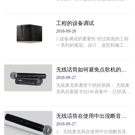
无线话筒的频率相差多少，才可避免
久，总是仍然存在；在些时候问题莫
干扰？ 这要根据情况而定，但最少也
名其妙就自己消失，然后不知什么时
要4MHz。这里我们不能明确地回答
候又发生了，弄得人非常头疼，想必
这个问题，因为这涉
工程的设备调试
每一位从事音响工程技术工作的人都
会有不同程度的体验。但是虽然这些
2018-09-28
疑难问题是各种各样的形式表现的，
1.设备调试的重要性 经过前面的工程
但是只要设计没有错误，就可以说发
一系列的规划、设计、选型和施工，
生的根源只有一个，就是；施工环节
可以说一个工程的基本概貌已经形成
的疏漏造成的。所以，即便是疑难问
了，各种系统也已经构成，甚至多数
题，还是可以解决的。 下面就是常见
设备这时就可以使用了，但是专业音
的部分典型疑难问
无线话筒如何避免点歌机的干扰
响工程与其他工程不同的地方还有一
个，这就是各系统设备的调试。只有
2018-09-27
经过科学合理调试的系统，它们才能
无线麦克风遭受干扰的原因： 无线麦
适应不同的环境，充分地发挥相应的
克风在家庭卡拉OK设备中，已经成为
功能，相互协调地配合，长期保证正
不可或缺的器材，但是最近发现本来
常稳定地工作。可以这样比喻，没有
用的好好的无线麦克风，当与新的点
经过严格调试的系统，它的所有设备
歌机或DVD放在一起使用时，就会爆
就象没有经过严
无线话筒在使用中出现断音及杂音的处理方法
出惊人的杂音巨响，是不是无线麦克
风出了问题？ 当然不是无线麦克风的
2018-09-27
质量出了问题，而是因为当今的点歌
1、无线麦克风在使用中出现断音及