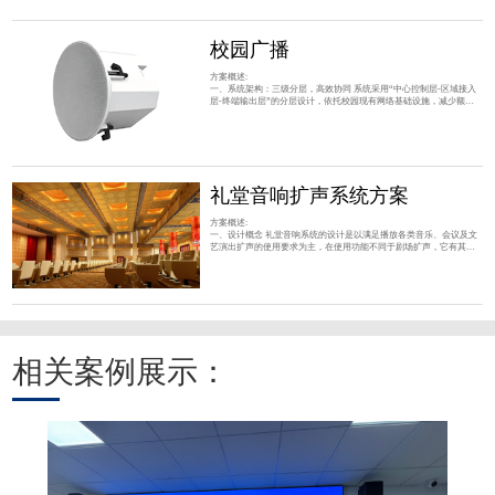
说，解决回声和噪声问题往往是日常运维中最棘手却又最容易被忽视
的一环。 很多人第一反应是换个更好的麦克风
校园广播
方案概述:
一、系统架构：三级分层，高效协同 系统采用“中心控制层-区域接入
层-终端输出层”的分层设计，依托校园现有网络基础设施，减少额外
布线成本，同时支持灵活扩展。 中心控制层 ：核心为IP广播服务器与
管理软件，搭配音源设备。服务器负责存储音频资源（如上下课铃
声、广播通知）、设置定时任务（如每日作息表），并通过网络向各
区域发送广播指令；音源设备提供广播内容输入（如音乐、语音文
件）。 区域接入层 ：由IP网络终端（解码器/
礼堂音响扩声系统方案
方案概述:
一、设计概念 礼堂音响系统的设计是以满足播放各类音乐、会议及文
艺演出扩声的使用要求为主，在使用功能不同于剧场扩声，它有其特
殊性，除保证语言的清晰度要高及音质柔和，有较大动态范围，声压
覆盖要均匀外，还要求设备的功率要大并留有余量，因此我们在方案
设计及设备选型上以满足使用的稳定性和可靠性为主，这是我们始终
坚持的设计理念和指导思想。 二、设计思想 1、音质优化：以音质为
设计的核心，要达到这一目标必须以设备的
相关案例展示：