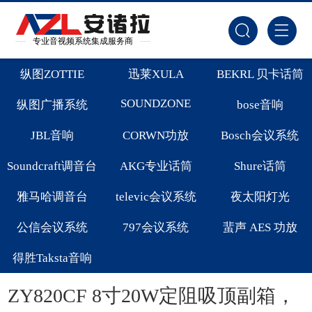
专业音视频系统集成服务商
纵图ZOTTIE
迅莱XULA
BEKRL 贝卡话筒
SOUNDZONE
纵图广播系统
bose音响
JBL音响
CORWN功放
Bosch会议系统
Soundcraft调音台
AKG专业话筒
Shure话筒
雅马哈调音台
televic会议系统
夜太阳灯光
公信会议系统
797会议系统
蜚声 AES 功放
得胜Taksta音响
ZY820CF 8寸20W定阻吸顶副箱，