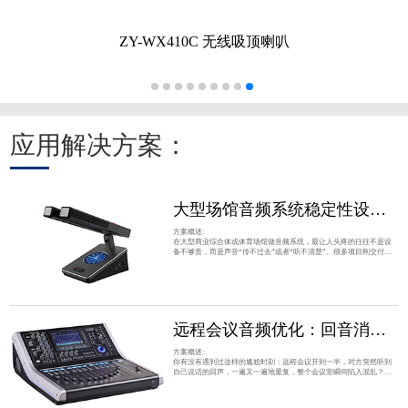
ZY-WX410C 无线吸顶喇叭
应用解决方案：
大型场馆音频系统稳定性设计全攻略：从抗干扰架构到长期运维成本控制
方案概述:
在大型商业综合体或体育场馆做音频系统，最让人头疼的往往不是设
备不够贵，而是声音“传不过去”或者“听不清楚”。很多项目刚交付时
效果惊艳，但一旦遇到人流高峰、背景噪声增大，或者某个区域出现
突发干扰，整个声场瞬间变得浑浊不堪。这种在复杂声学环境下稳定
性不足的问题，直接影响了广播通知的清晰度、背景音乐的氛围感，
甚至在紧急情况下可能延误关键信息的传达。 对于负责落地的 工程 师
而言，单纯堆砌高端 音箱 并不能解
远程会议音频优化：回音消除与反馈抑制实战指南
方案概述:
你有没有遇到过这样的尴尬时刻：远程会议开到一半，对方突然听到
自己说话的回声，一遍又一遍地重复，整个会议室瞬间陷入混乱？或
者在大型培训室里，讲师的声音经过扩音后产生尖锐的啸叫，导致关
键信息完全被掩盖？这些问题不仅打断沟通节奏，更直接影响团队协
作效率和专业形象。对于负责音视频系统的 工程 师或 IT 管理员来