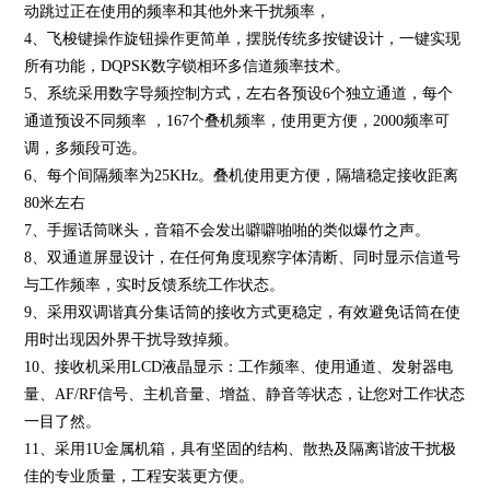
动跳过正在使用的频率和其他外来干扰频率，
4、飞梭键操作旋钮操作更简单，摆脱传统多按键设计，一键实现
所有功能，DQPSK数字锁相环多信道频率技术。
5、系统采用数字导频控制方式，左右各预设6个独立通道，每个
通道预设不同频率 ，167个叠机频率，使用更方便，2000频率可
调，多频段可选。
6、每个间隔频率为25KHz。叠机使用更方便，隔墙稳定接收距离
80米左右
7、手握话筒咪头，音箱不会发出噼噼啪啪的类似爆竹之声。
8、双通道屏显设计，在任何角度现察字体清断、同时显示信道号
与工作频率，实时反馈系统工作状态。
9、采用双调谐真分集话筒的接收方式更稳定，有效避免话筒在使
用时出现因外界干扰导致掉频。
10、接收机采用LCD液晶显示：工作频率、使用通道、发射器电
量、AF/RF信号、主机音量、增益、静音等状态，让您对工作状态
一目了然。
11、采用1U金属机箱，具有坚固的结构、散热及隔离谐波干扰极
佳的专业质量，工程安装更方便。