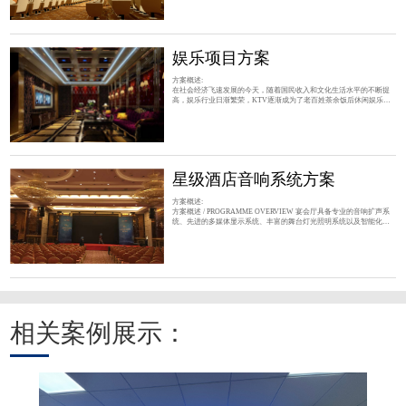
覆盖要均匀外，还要求设备的功率要大并留有余量，因此我们在方案
设计及设备选型上以满足使用的稳定性和可靠性为主，这是我们始终
坚持的设计理念和指导思想。 二、设计思想 1、音质优化：以音质为
设计的核心，要达到这一目标必须以设备的
娱乐项目方案
方案概述:
在社会经济飞速发展的今天，随着国民收入和文化生活水平的不断提
高，娱乐行业日渐繁荣，KTV逐渐成为了老百姓茶余饭后休闲娱乐的
首选场所，少则十几个包房； 方案概述 / PROGRAMME OVERVIEW
1、对人声的干涉减小，清晰度大大提高。 2、 功能需求：甲方要求是
高端会所性质，不会有纯HI的功能，但要保证足够的动态，同时音色
要细腻、清晰。 3、 系统传声增益提高，啸叫抑制能力更强。 4、 重
放音乐的音箱与重放人声的音箱可分别，针对各自特性独
星级酒店音响系统方案
方案概述:
方案概述 / PROGRAMME OVERVIEW 宴会厅具备专业的音响扩声系
统、先进的多媒体显示系统、丰富的舞台灯光照明系统以及智能化的
集中控制系统，为召开婚庆活动、公司聚餐、大型集会、各类会议、
学术报告、观看电影、举办中小型文艺演出等活动提供卓越的音质效
果、清晰的画面显示以及简单便捷的集中控制。 设计特点 / DESIGN
FEATURES 系统应采用先进的，已使用过并被证明是成熟可靠的产
品，同时具有实用性，充分发挥每一种设备的功能和作用；充分满
相关案例展示：