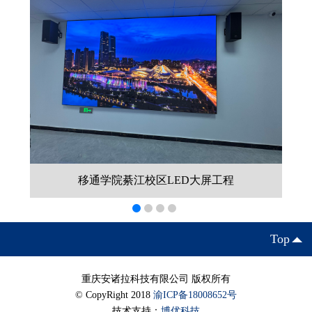
移通学院綦江校区LED大屏工程
Top
重庆安诸拉科技有限公司 版权所有
© CopyRight 2018
渝ICP备18008652号
技术支持：
博优科技