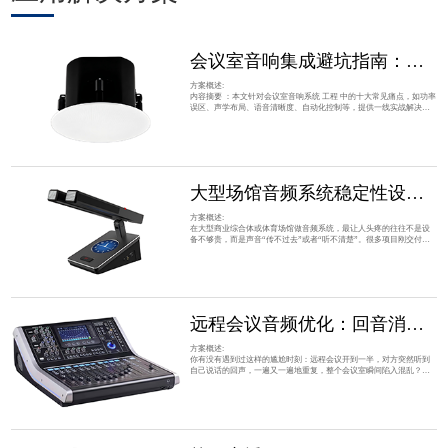
会议室音响集成避坑指南：超越功率参数的实战方案
方案概述:
内容摘要 ：本文针对会议室音响系统 工程 中的十大常见痛点，如功率
误区、声学布局、语音清晰度、自动化控制等，提供一线实战解决方
案。面向音视频工程师、项目技术负责人及系统集成商，文章结合重
庆 优沃科技 有限公司十余年的行业经验，从设备选型、安装调试到长
期维护，系统性地分享如何打造清晰、稳定、美观的会议扩声系统，
帮助读者规避工程陷阱，提升项目交付质量与用户满意度。很多工程
师在接手会议室音响项目时，容易陷入一
大型场馆音频系统稳定性设计全攻略：从抗干扰架构到长期运维成本控制
方案概述:
在大型商业综合体或体育场馆做音频系统，最让人头疼的往往不是设
备不够贵，而是声音“传不过去”或者“听不清楚”。很多项目刚交付时
效果惊艳，但一旦遇到人流高峰、背景噪声增大，或者某个区域出现
突发干扰，整个声场瞬间变得浑浊不堪。这种在复杂声学环境下稳定
性不足的问题，直接影响了广播通知的清晰度、背景音乐的氛围感，
甚至在紧急情况下可能延误关键信息的传达。 对于负责落地的 工程 师
而言，单纯堆砌高端 音箱 并不能解
远程会议音频优化：回音消除与反馈抑制实战指南
方案概述:
你有没有遇到过这样的尴尬时刻：远程会议开到一半，对方突然听到
自己说话的回声，一遍又一遍地重复，整个会议室瞬间陷入混乱？或
者在大型培训室里，讲师的声音经过扩音后产生尖锐的啸叫，导致关
键信息完全被掩盖？这些问题不仅打断沟通节奏，更直接影响团队协
作效率和专业形象。对于负责音视频系统的 工程 师或 IT 管理员来
说，解决回声和噪声问题往往是日常运维中最棘手却又最容易被忽视
的一环。 很多人第一反应是换个更好的麦克风