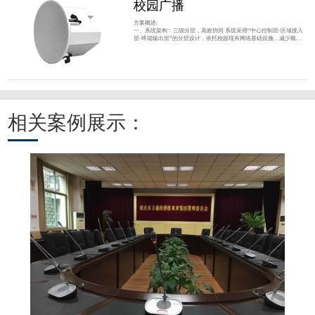
校园广播
方案概述:
一、系统架构：三级分层，高效协同 系统采用“中心控制层-区域接入
层-终端输出层”的分层设计，依托校园现有网络基础设施，减少额外
布线成本，同时支持灵活扩展。 中心控制层 ：核心为IP广播服务器与
管理软件，搭配音源设备。服务器负责存储音频资源（如上下课铃
声、广播通知）、设置定时任务（如每日作息表），并通过网络向各
区域发送广播指令；音源设备提供广播内容输入（如音乐、语音文
件）。 区域接入层 ：由IP网络终端（解码器/
相关案例展示：