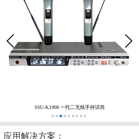
JSU-9268 一托二无线领夹/头戴话筒
应用解决方案：