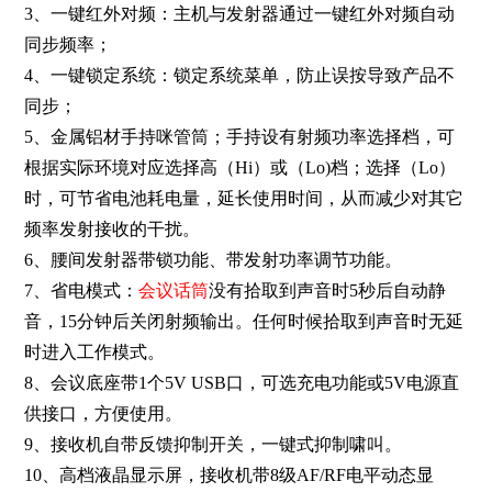
3、一键红外对频：主机与发射器通过一键红外对频自动
同步频率；
4、一键锁定系统：锁定系统菜单，防止误按导致产品不
同步；
5、金属铝材手持咪管筒；手持设有射频功率选择档，可
根据实际环境对应选择高（Hi）或（Lo)档；选择（Lo）
时，可节省电池耗电量，延长使用时间，从而减少对其它
频率发射接收的干扰。
6、腰间发射器
带锁功能、带发射功率调节功能
。
7、省电模式：
会议话筒
没有拾取到声音时5秒后自动静
音，15分钟后关闭射频输出。任何时候拾取到声音时无延
时进入工作模式。
8、会议底座带1个5V USB口，可选充电功能或5V电源直
供接口，方便使用。
9、接收机自带反馈抑制开关，一键式抑制啸叫。
10、高档液晶显示屏，接收机带8级AF/RF电平动态显