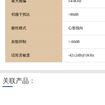
最大频偏
±
45
KHz
邻频干扰比
>80dB
极性模式
心形指向
杂散抑制
>-60dB
话筒灵敏度
-42±2dB@1KHz
关联产品：