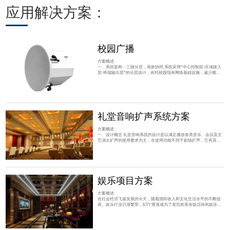
应用解决方案：
校园广播
方案概述:
一、系统架构：三级分层，高效协同 系统采用“中心控制层-区域接入
层-终端输出层”的分层设计，依托校园现有网络基础设施，减少额外
布线成本，同时支持灵活扩展。 中心控制层 ：核心为IP广播服务器与
管理软件，搭配音源设备。服务器负责存储音频资源（如上下课铃
声、广播通知）、设置定时任务（如每日作息表），并通过网络向各
区域发送广播指令；音源设备提供广播内容输入（如音乐、语音文
件）。 区域接入层 ：由IP网络终端（解码器/
礼堂音响扩声系统方案
方案概述:
一、设计概念 礼堂音响系统的设计是以满足播放各类音乐、会议及文
艺演出扩声的使用要求为主，在使用功能不同于剧场扩声，它有其特
殊性，除保证语言的清晰度要高及音质柔和，有较大动态范围，声压
覆盖要均匀外，还要求设备的功率要大并留有余量，因此我们在方案
设计及设备选型上以满足使用的稳定性和可靠性为主，这是我们始终
坚持的设计理念和指导思想。 二、设计思想 1、音质优化：以音质为
设计的核心，要达到这一目标必须以设备的
娱乐项目方案
方案概述:
在社会经济飞速发展的今天，随着国民收入和文化生活水平的不断提
高，娱乐行业日渐繁荣，KTV逐渐成为了老百姓茶余饭后休闲娱乐的
首选场所，少则十几个包房； 方案概述 / PROGRAMME OVERVIEW
1、对人声的干涉减小，清晰度大大提高。 2、 功能需求：甲方要求是
高端会所性质，不会有纯HI的功能，但要保证足够的动态，同时音色
要细腻、清晰。 3、 系统传声增益提高，啸叫抑制能力更强。 4、 重