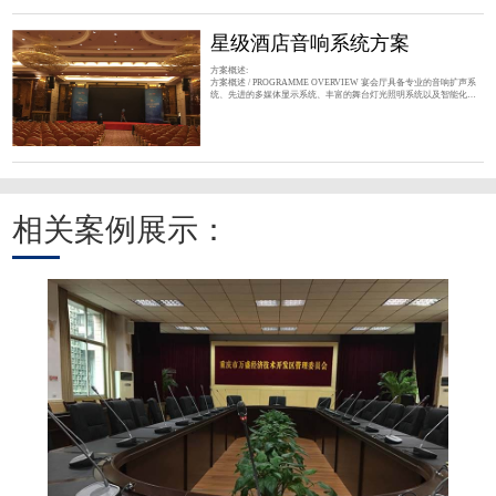
放音乐的音箱与重放人声的音箱可分别，针对各自特性独
星级酒店音响系统方案
方案概述:
方案概述 / PROGRAMME OVERVIEW 宴会厅具备专业的音响扩声系
统、先进的多媒体显示系统、丰富的舞台灯光照明系统以及智能化的
集中控制系统，为召开婚庆活动、公司聚餐、大型集会、各类会议、
学术报告、观看电影、举办中小型文艺演出等活动提供卓越的音质效
果、清晰的画面显示以及简单便捷的集中控制。 设计特点 / DESIGN
FEATURES 系统应采用先进的，已使用过并被证明是成熟可靠的产
品，同时具有实用性，充分发挥每一种设备的功能和作用；充分满
相关案例展示：