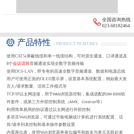
全国咨询热线
023-68182464
产品特性
/ PRODUCT FEATURES
使用
CAT5e
屏蔽线缆和单一线缆结构，可对原生通道、口译通道及
个
会议话筒
音频通道实现全数字音频传输
8
使用
DCS-LAN
，即专有的高速全数字音频通道、数据和电源总线
用户可使用正面的
OLED
显示屏，设置基本系统配置，例如最大发
言人
请求数量、话筒工作模式等
/
TCP/IP
以太网连接，用于
浏览器控制，集成选配的
软
Web
SW 6000
件套件，或第三方外部控制系统（
、
等）
AMX
Crestron
利用简单易用的协议通过以太网进行外部控制
多语言
Web
浏览器，可通过平板电脑或计算机进行系统配置、话
筒
请求列表控制和基本操作参数设置
/
内置座位表，使用
Web
浏览器将座位编号和姓名与单元关联起来