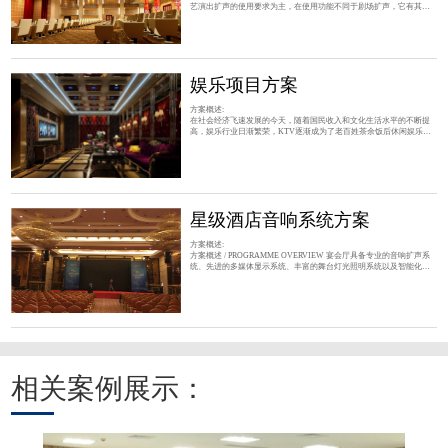
艺演出扩声的使用要求为主，在使用功能不同于剧场扩声，它有其特
殊性，除保证语言的清晰度要高及音质柔和，有较大动态范围，声压
覆盖要均匀外，还要求设备的功率要大并留有余量，因此我们在方案
设计及设备选型上以满足使用的稳定性和可靠性为主，这是我们始终
坚持的设计理念和指导思想。 二、设计思想 1、音质优化：以音质为
设计的核心，要达到这一目标必须以设备的
娱乐项目方案
方案概述:
在社会经济飞速发展的今天，随着国民收入和文化生活水平的不断提
高，娱乐行业日渐繁荣，KTV逐渐成为了老百姓茶余饭后休闲娱乐的
首选场所，少则十几个包房； 方案概述 / PROGRAMME OVERVIEW
1、对人声的干涉减小，清晰度大大提高。 2、 功能需求：甲方要求是
高端会所性质，不会有纯HI的功能，但要保证足够的动态，同时音色
要细腻、清晰。 3、 系统传声增益提高，啸叫抑制能力更强。 4、 重
放音乐的音箱与重放人声的音箱可分别，针对各自特性独
星级酒店音响系统方案
方案概述:
方案概述 / PROGRAMME OVERVIEW 宴会厅具备专业的音响扩声系
统、先进的多媒体显示系统、丰富的舞台灯光照明系统以及智能化的
集中控制系统，为召开婚庆活动、公司聚餐、大型集会、各类会议、
学术报告、观看电影、举办中小型文艺演出等活动提供卓越的音质效
果、清晰的画面显示以及简单便捷的集中控制。 设计特点 / DESIGN
FEATURES 系统应采用先进的，已使用过并被证明是成熟可靠的产
品，同时具有实用性，充分发挥每一种设备的功能和作用；充分满
相关案例展示：