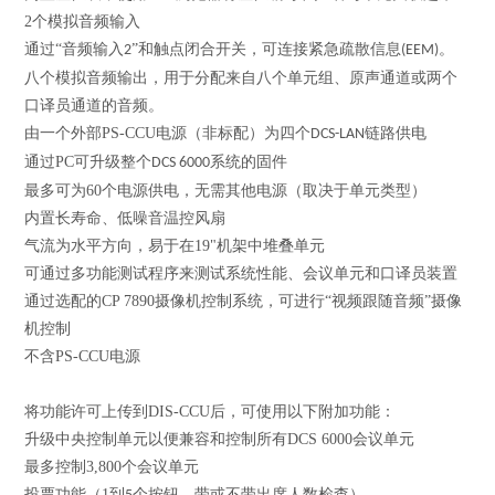
2
个模拟音频输入
通过
“音频输入
”和触点闭合开关，可连接紧急疏散信息
。
2
(EEM)
八个模拟音频输出，用于分配来自八个单元组、原声通道或两个
口译员通道的音频。
由一个外部
PS-CCU
电源（非标配）为四个
链路供电
DCS-LAN
通过
PC
可升级整个
系统的固件
DCS 6000
最多可为
60
个电源供电，无需其他电源（取决于单元类型）
内置长寿命、低噪音温控风扇
气流为水平方向，易于在
19"
机架中堆叠单元
可通过多功能测试程序来测试系统性能、会议单元和口译员装置
通过选配的
CP 7890
摄像机控制系统，可进行“视频跟随音频”摄像
机控制
不含
PS-CCU
电源
将功能许可上传到
DIS-CCU
后，可使用以下附加功能：
升级中央控制单元以便兼容和控制所有
DCS 6000
会议单元
最多控制
3,800
个会议单元
投票功能（
1
到
个按钮，带或不带出席人数检查）