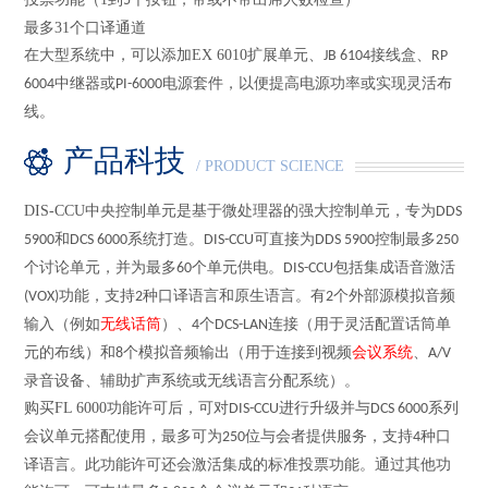
5
最多
31
个口译通道
在大型系统中，可以添加
EX 6010
扩展单元、
接线盒、
JB 6104
RP
中继器或
电源套件，以便提高电源功率或实现灵活布
6004
PI-6000
线。
产品科技
/ PRODUCT SCIENCE
DIS-CCU
中央控制单元是基于微处理器的强大控制单元，专为
DDS
和
系统打造。
可直接为
控制最多
5900
DCS 6000
DIS-CCU
DDS 5900
250
个讨论单元，并为最多
个单元供电。
包括集成语音激活
60
DIS-CCU
功能，支持
种口译语言和原生语言。有
个外部源模拟音频
(VOX)
2
2
输入（例如
无线话筒
）、
个
连接（用于灵活配置话筒单
4
DCS-LAN
元的布线）和
个模拟音频输出（用于连接到视频
会议系统
、
8
A/V
录音设备、辅助扩声系统或无线语言分配系统）。
购买
FL 6000
功能许可后，可对
进行升级并与
系列
DIS-CCU
DCS 6000
会议单元搭配使用，最多可为
位与会者提供服务，支持
种口
250
4
译语言。此功能许可还会激活集成的标准投票功能。通过其他功