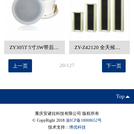
ZY305T 5寸3W带后罩明装消防吸顶喇叭
ZY-Z42120 全天候双面防水音柱（4寸低音*8+2.5寸高音*2喇叭，120W/240W）
20/127
上一页
下一页
Top
重庆安诸拉科技有限公司 版权所有
© CopyRight 2018
渝ICP备18008652号
技术支持：
博优科技